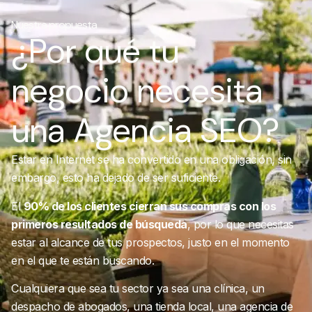
Nuestra propuesta
¿Por qué tu
negocio necesita
una Agencia SEO?
Estar en Internet se ha convertido en una obligación, sin
embargo, esto ha dejado de ser suficiente.
El
90% de los clientes cierran sus compras con los
primeros resultados de búsqueda
, por lo que necesitas
estar al alcance de tus prospectos, justo en el momento
en el que te están buscando.
Cualquiera que sea tu sector ya sea una clínica, un
despacho de abogados, una tienda local, una agencia de