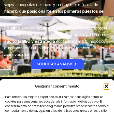
viajes… necesitas destacar y no hay mejor forma de
hacerlo que
posicionarte en los primeros puestos de
Google
.
En
AIRIS
Agency sabremos cómo llevar tu negocio local
a la máxima exposición en Marbella, construyendo una
auditoría SEO
y estrategia
específica para tu negocio,
aumentando tu visibilidad, credibilidad y también atrayendo
a nuevos clientes.
SOLICITAR ANÁLISIS
Gestionar consentimiento
Al contratar una
Agencia
de posicionamiento
Para ofrecer las mejores experiencias, utilizamos tecnologías como las
cookies para almacenar y/o acceder a la información del dispositivo. El
web en Marbella
,
consentimiento de estas tecnologías nos permitirá procesar datos como el
comportamiento de navegación o las identificaciones únicas en este sitio.